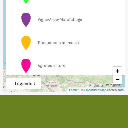
4
Vigne-Arbo-Maraîchage
Productions animales
Agrofourniture
+
−
Légende ↓
Organisations professionnelles agricoles
Leaflet
| ©
OpenStreetMap
contributors
Gestion