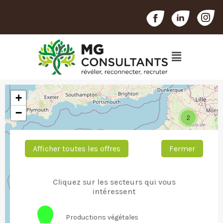
+
−
2
Afficher toutes les offres
Fermer
2
Cliquez sur les secteurs qui vous
5
2
intéressent
6
Productions végétales