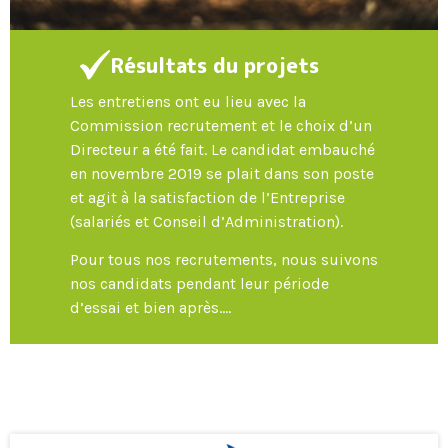
Résultats du projets
Les entretiens ont eu lieu avec la
Commission recrutement et le choix d’un
Directeur a été fait. Le candidat embauché
en novembre 2019 se plait dans son poste
et agit à la satisfaction de l’Entreprise
(salariés et Conseil d’Administration).
Pour tous nos recrutements, nous suivons
nos candidats pendant leur période
d’essai et bien après….